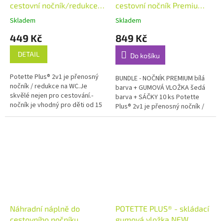
cestovní nočník/redukce
cestovní nočník Premium
n
na WC
bílý + vložka + sáčky
Skladem
Skladem
í
k
449 Kč
849 Kč
/
DETAIL
Do košíku
s
k
Potette Plus® 2v1 je přenosný
BUNDLE - NOČNÍK PREMIUM bílá
nočník / redukce na WC.Je
barva + GUMOVÁ VLOŽKA šedá
l
skvělé nejen pro cestování.-
barva + SÁČKY 10 ks Potette
á
nočník je vhodný pro děti od 15
Plus® 2v1 je přenosný nočník /
měsíců- po rozložení je to
redukce na WC.Je skvělé nejen
d
nočník stand. rozměrů-...
pro cestování.- nočník je...
a
c
í
r
e
d
Náhradní náplně do
POTETTE PLUS® - skládací
u
cestovního nočníku
gumová vložka NEW