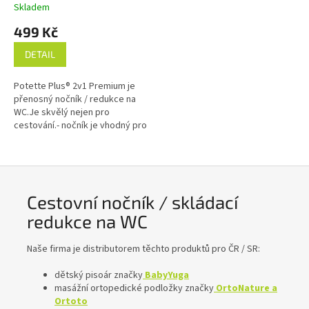
na WC Premium
Skladem
499 Kč
DETAIL
Potette Plus® 2v1 Premium je
přenosný nočník / redukce na
WC.Je skvělý nejen pro
cestování.- nočník je vhodný pro
děti od 15 měsíců- po rozložení
je to nočník stand. rozměrů-...
Cestovní nočník / skládací
redukce na WC
Naše firma je distributorem těchto produktů pro ČR / SR:
dětský pisoár značky
BabyYuga
masážní ortopedické podložky značky
OrtoNature a
Ortoto