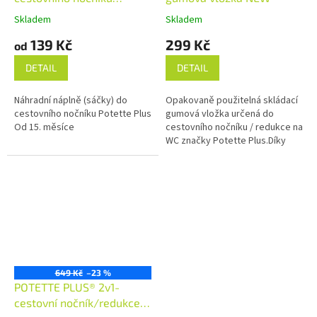
k
Potette Plus
Skladem
Skladem
c
139 Kč
299 Kč
od
e
DETAIL
DETAIL
n
a
Náhradní náplně (sáčky) do
Opakovaně použitelná skládací
W
cestovního nočníku Potette Plus
gumová vložka určená do
Od 15. měsíce
cestovního nočníku / redukce na
C
WC značky Potette Plus.Díky
této vložce můžete používat
cestovní nočník / redukce na
WC...
649 Kč
–23 %
POTETTE PLUS® 2v1-
cestovní nočník/redukce