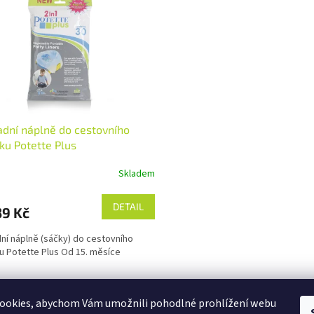
dní náplně do cestovního
ku Potette Plus
Skladem
DETAIL
9 Kč
ní náplně (sáčky) do cestovního
u Potette Plus Od 15. měsíce
O
v
ookies, abychom Vám umožnili pohodlné prohlížení webu
l