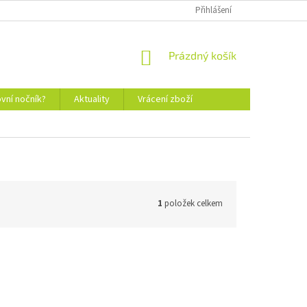
Přihlášení
NÁKUPNÍ
Prázdný košík
KOŠÍK
vní nočník?
Aktuality
Vrácení zboží
1
položek celkem