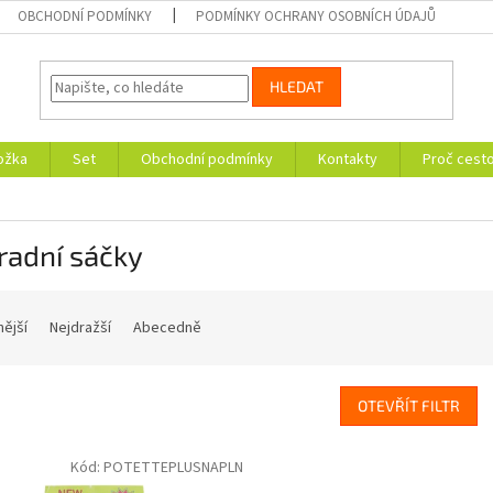
OBCHODNÍ PODMÍNKY
PODMÍNKY OCHRANY OSOBNÍCH ÚDAJŮ
HLEDAT
ložka
Set
Obchodní podmínky
Kontakty
Proč cesto
radní sáčky
nější
Nejdražší
Abecedně
OTEVŘÍT FILTR
Kód:
POTETTEPLUSNAPLN