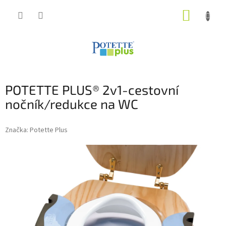
Přejít
NÁKUP
na
obsah
KOŠÍK
POTETTE PLUS® 2v1-cestovní
nočník/redukce na WC
Značka:
Potette Plus