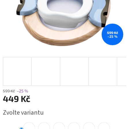
599 Kč
–25 %
599 Kč
–25 %
449 Kč
Měrná
Zvolte variantu
cena: