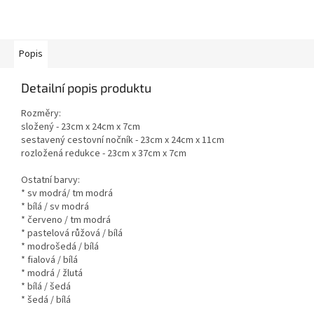
Popis
Detailní popis produktu
Rozměry:
složený - 23cm x 24cm x 7cm
sestavený cestovní nočník - 23cm x 24cm x 11cm
rozložená redukce - 23cm x 37cm x 7cm
Ostatní barvy:
* sv modrá/ tm modrá
* bílá / sv modrá
* červeno / tm modrá
* pastelová růžová / bílá
* modrošedá / bílá
* fialová / bílá
* modrá / žlutá
* bílá / šedá
* šedá / bílá