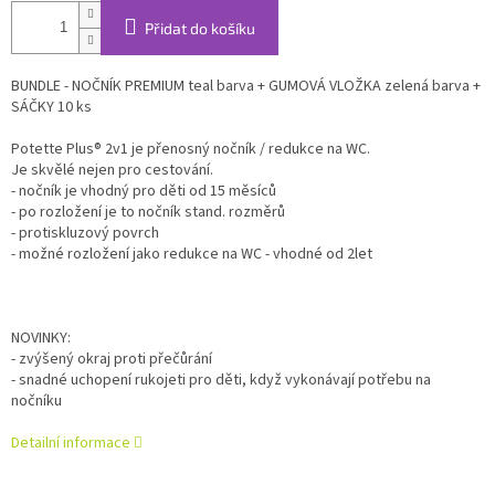
Přidat do košíku
BUNDLE - NOČNÍK PREMIUM teal barva + GUMOVÁ VLOŽKA zelená barva +
SÁČKY 10 ks
Potette Plus® 2v1 je přenosný nočník / redukce na WC.
Je skvělé nejen pro cestování.
- nočník je vhodný pro děti od 15 měsíců
- po rozložení je to nočník stand. rozměrů
- protiskluzový povrch
- možné rozložení jako redukce na WC - vhodné od 2let
NOVINKY:
- zvýšený okraj proti přečůrání
- snadné uchopení rukojeti pro děti, když vykonávají potřebu na
nočníku
Detailní informace