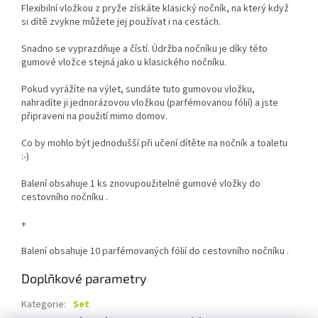
Flexibilní vložkou z pryže získáte klasický nočník, na který když
si dítě zvykne můžete jej používat i na cestách.
Snadno se vyprazdňuje a čístí. Údržba nočníku je díky této
gumové vložce stejná jako u klasického nočníku.
Pokud vyrážíte na výlet, sundáte tuto gumovou vložku,
nahradíte ji jednorázovou vložkou (parfémovanou fólií) a jste
připraveni na použití mimo domov.
Co by mohlo být jednodušší při učení dítěte na nočník a toaletu
:-)
Balení obsahuje 1 ks znovupoužitelné gumové vložky do
cestovního nočníku .
+
Balení obsahuje 10 parfémovaných fólií do cestovního nočníku .
Doplňkové parametry
Kategorie
:
Set