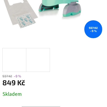
937 Kč
–9 %
937 Kč
–9 %
849 Kč
Měrná
Skladem
cena: