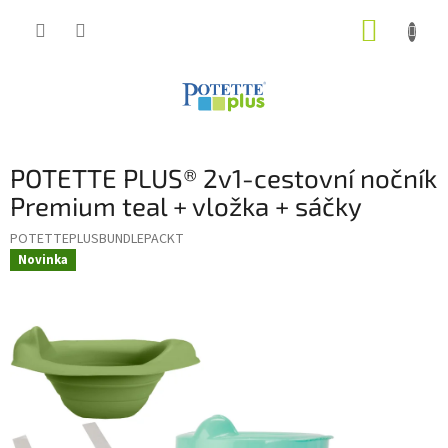
Přejít
NÁKUP
na
obsah
KOŠÍK
POTETTE PLUS® 2v1-cestovní nočník
Premium teal + vložka + sáčky
POTETTEPLUSBUNDLEPACKT
Novinka